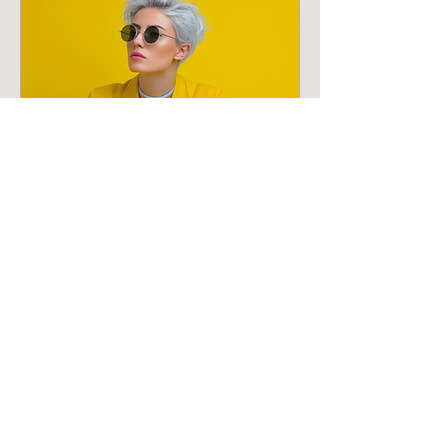
Midjourney Mastery
Fr., 03. Juli
Mehr Infos
Details