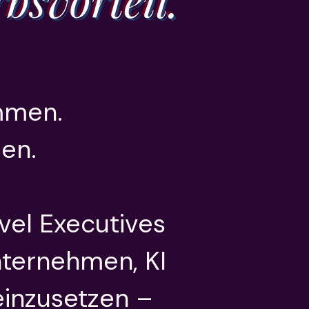
bsvorteil.
ommen.
men.
vel Executives
nternehmen, KI
einzusetzen –