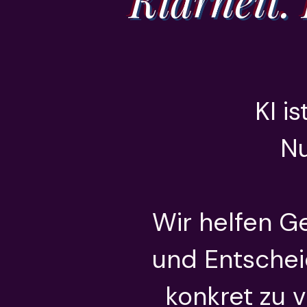
Klarheit.
KI i
Nu
Wir helfen G
und Entschei
konkret zu 