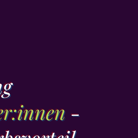
ng
er:innen
-